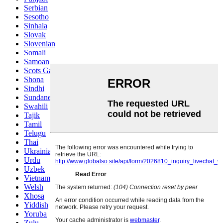
Serbian
Sesotho
Sinhala
Slovak
Slovenian
Somali
Samoan
Scots Gaelic
Shona
Sindhi
Sundanese
Swahili
Tajik
Tamil
Telugu
Thai
Ukrainian
Urdu
Uzbek
Vietnamese
Welsh
Xhosa
Yiddish
Yoruba
Zulu