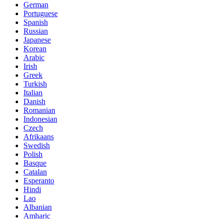
German
Portuguese
Spanish
Russian
Japanese
Korean
Arabic
Irish
Greek
Turkish
Italian
Danish
Romanian
Indonesian
Czech
Afrikaans
Swedish
Polish
Basque
Catalan
Esperanto
Hindi
Lao
Albanian
Amharic