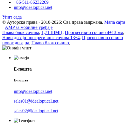
+86-511-86232269
info@idealoptical.net
Упит сада
© Ауторска права - 2010-2026: Сва права задржана.
Мапа сајта
-
AMP за мобилне уређаје
Плава блок сочива
,
1,71 ШМЦ
,
Прогресивно сочиво 4+13 мм
,
Нови дизајн прогресивног сочива 13+4
,
Прогресивно сочиво
новог дизајна
,
Плаво блок сочиво
,
Е-пошта
Е-пошта
info@idealoptical.net
sales01@idealoptical.net
sales02@idealoptical.net