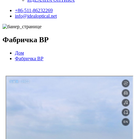
+86-511-86232269
info@idealoptical.net
Фабричка ВР
Дом
Фабричка ВР