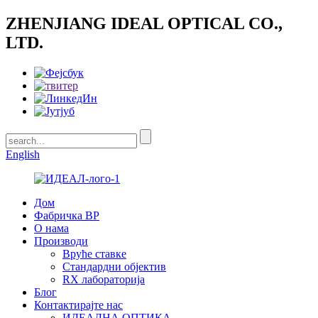
ZHENJIANG IDEAL OPTICAL CO.,
LTD.
English
Дом
Фабричка ВР
О нама
Производи
Вруће ставке
Стандардни објектив
RX лабораторија
Блог
Контактирајте нас
ИДЕАЛНА ОПТИКА