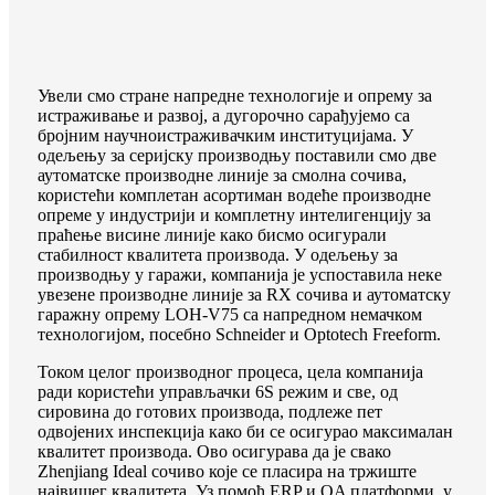
Увели смо стране напредне технологије и опрему за
истраживање и развој, а дугорочно сарађујемо са
бројним научноистраживачким институцијама. У
одељењу за серијску производњу поставили смо две
аутоматске производне линије за смолна сочива,
користећи комплетан асортиман водеће производне
опреме у индустрији и комплетну интелигенцију за
праћење висине линије како бисмо осигурали
стабилност квалитета производа. У одељењу за
производњу у гаражи, компанија је успоставила неке
увезене производне линије за RX сочива и аутоматску
гаражну опрему LOH-V75 са напредном немачком
технологијом, посебно Schneider и Optotech Freeform.
Током целог производног процеса, цела компанија
ради користећи управљачки 6S режим и све, од
сировина до готових производа, подлеже пет
одвојених инспекција како би се осигурао максималан
квалитет производа. Ово осигурава да је свако
Zhenjiang Ideal сочиво које се пласира на тржиште
највишег квалитета. Уз помоћ ERP и OA платформи, у