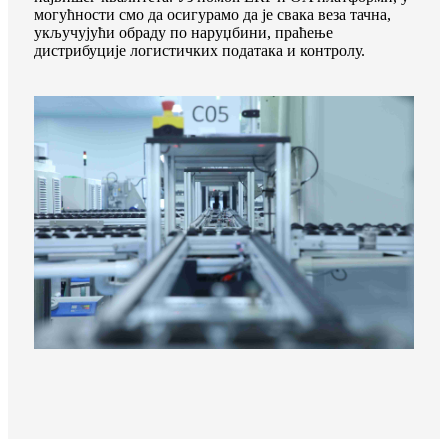
могућности смо да осигурамо да је свака веза тачна,
укључујући обраду по наруџбини, праћење
дистрибуције логистичких података и контролу.