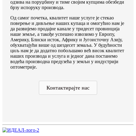
одзива на поруџбину и тиме својим купцима обезбеди
брзу испоруку производа.
Од самог почетка, квалитет наше услуге је стекао
поверење и дивљење наших купаца и омогућио нам је
да развијемо продајне канале у тридесет провинција
наше земље, а такође успешно извозимо у Европу,
Америку, Блиски исток, Африку и Југоисточну Азију,
обухватајући више од шездесет земаља. У будућности
циљ нам је да додатно побољшамо већ висок квалитет
наших производа и услуга и једног дана постанемо
водећа производна предузећа у земљи у индустрији
оптометрије.
Контактирајте нас