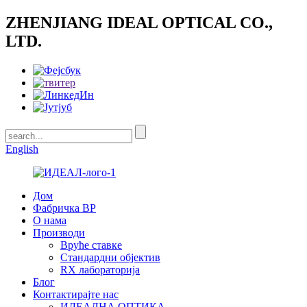
ZHENJIANG IDEAL OPTICAL CO.,
LTD.
English
Дом
Фабричка ВР
О нама
Производи
Вруће ставке
Стандардни објектив
RX лабораторија
Блог
Контактирајте нас
ИДЕАЛНА ОПТИКА