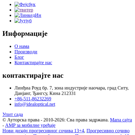
Информације
О нама
Производи
Блог
Контактирајте нас
контактирајте нас
Линђиа Роуд бр. 7, зона индустрије наочара, град Ситу,
Данјанг, Ђангсу, Кина 212331
+86-511-86232269
info@idealoptical.net
Упит сада
© Ауторска права - 2010-2026: Сва права задржана.
Мапа сајта
-
AMP за мобилне уређаје
Нови дизајн прогресивног сочива 13+4
,
Прогресивно сочиво