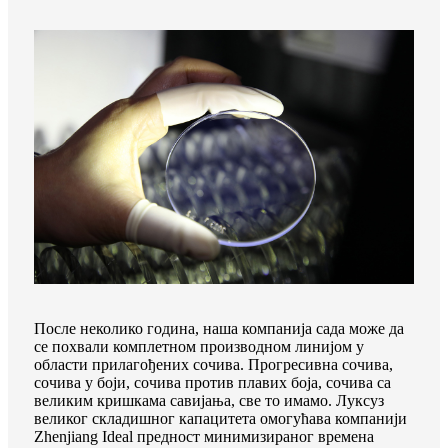
После неколико година, наша компанија сада може да
се похвали комплетном производном линијом у
области прилагођених сочива. Прогресивна сочива,
сочива у боји, сочива против плавих боја, сочива са
великим кришкама савијања, све то имамо. Луксуз
великог складишног капацитета омогућава компанији
Zhenjiang Ideal предност минимизираног времена