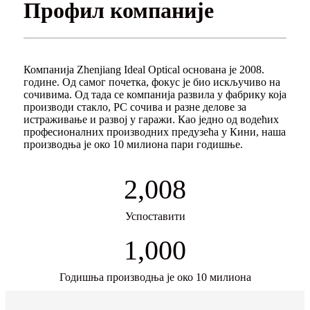
Профил компаније
Компанија Zhenjiang Ideal Optical основана је 2008.
године. Од самог почетка, фокус је био искључиво на
сочивима. Од тада се компанија развила у фабрику која
производи стакло, PC сочива и разне делове за
истраживање и развој у гаражи. Као једно од водећих
професионалних производних предузећа у Кини, наша
производња је око 10 милиона пари годишње.
2,008
Успоставити
1,000
Годишња производња је око 10 милиона