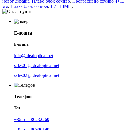
новог дизајна
,
Плаво блок сочиво
,
Прогресивно сочиво 4+13
мм
,
Плава блок сочива
,
1,71 ШМЦ
,
Е-пошта
Е-пошта
info@idealoptical.net
sales01@idealoptical.net
sales02@idealoptical.net
Телефон
Тел.
+86-511-86232269
+86-511-86906190